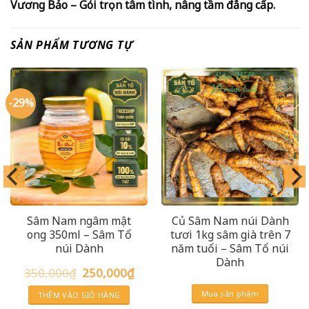
Vương Bảo – Gói trọn tâm tình, nâng tầm đẳng cấp.
SẢN PHẨM TƯƠNG TỰ
-29%
Sâm Nam ngâm mật
Củ Sâm Nam núi Dành
ong 350ml – Sâm Tổ
tươi 1kg sâm già trên 7
núi Dành
năm tuổi – Sâm Tổ núi
Dành
Giá
Giá
350,000
₫
250,000
₫
gốc
hiện
là:
tại
Mua sản phẩm
THÊM VÀO GIỎ HÀNG
350,000₫.
là:
250,000₫.