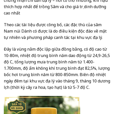
chứng nhận chỉ dẫn địa lý – nơi có thổ nhưỡng, khí hậu
thích hợp nhất để trồng Sâm và cho giá trị dinh dưỡng
cao nhất
Theo các tài liệu được công bố, các đặc thù của sâm
Nam núi Dành có được là do điều kiện độc đáo về mặt
tự nhiên và phương pháp canh tác tại khu vực địa lý.
Đây là vùng nằm độc lập giữa đồng bằng, có độ cao từ
10-80m, nhiệt độ trung bình năm dao động từ 24,9-26,5
độ C, tổng lượng mưa trung bình năm từ 1.400-
1.700mm, độ ẩm không khí trung bình đạt 82,5%, lượng
bốc hơi trung bình năm từ 800-850mm. Biên độ nhiệt
ngày đêm tại khu vực địa lý vào tháng 9, tháng 10 dương
lịch (thời kỳ cây ra hoa, tạo hạt) là từ 5-7 độ C.