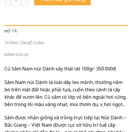
MÔ TẢ
THÔNG TIN BỔ SUNG
ĐÁNH GIÁ (0)
Củ Sâm Nam núi Dành sấy thái lát 100gr: 350.000đ
Sâm Nam núi Dành là loài dây leo mảnh, thường nằm
bò trên mặt đất hoặc phải tựa, cuốn theo cành lá cây
khác để vươn lên. Củ sâm có lớp vỏ bên ngoài hơi cứng,
bên trong lõi màu vàng nhạt, mùi thơm dịu, vị hơi ngọt…
Sâm được nhận giống và trồng trực tiếp tại Núi Dành –
Bắc Giang – Việt Nam (Được cục sở hữu trí tuệ cấp