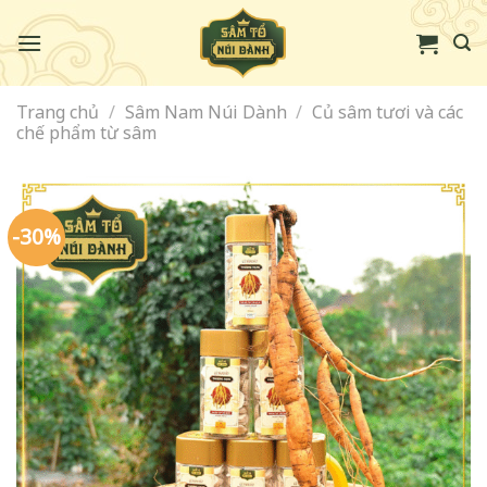
Skip
to
content
Trang chủ
/
Sâm Nam Núi Dành
/
Củ sâm tươi và các
chế phẩm từ sâm
-30%