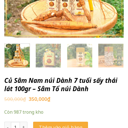
Củ Sâm Nam núi Dành 7 tuổi sấy thái
lát 100gr – Sâm Tổ núi Dành
Giá
Giá
500,000
₫
350,000
₫
gốc
hiện
là:
tại
Còn 987 trong kho
500,000₫.
là:
350,000₫.
Củ Sâm Nam núi Dành 7 tuổi sấy thái lát 100gr - Sâm Tổ núi Dàn
Thêm vào giỏ hàng