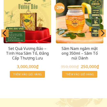
-29%
Set Quà Vương Bảo –
Sâm Nam ngâm mật
Tinh Hoa Sâm Tổ, Đẳng
ong 350ml – Sâm Tổ
Cấp Thượng Lưu
núi Dành
Giá
Giá
3,000,000
₫
350,000
₫
250,000
₫
gốc
hiện
là:
tại
THÊM VÀO GIỎ HÀNG
THÊM VÀO GIỎ HÀNG
350,000₫.
là:
250,0