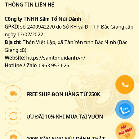
THÔNG TIN LIÊN HỆ
Công ty TNHH Sâm Tổ Núi Dành
GPKD:
số 2400942270 do Sở KH và ĐT TP Bắc Giang cấp
ngày 13/07/2022
Địa chỉ
: Thôn Việt Lập, xã Tân Yên tỉnh Bắc Ninh (Bắc
Giang cũ)
Website:
https://samtonuidanh.vn/
Hotline /
Zalo
: 0963 953 626
FREE SHIP ĐƠN HÀNG TỪ 250K
ƯU ĐÃI 10% KHI MUA TẠI VƯỜN
100% SÂM NAM NÚI DÀNH THẬT