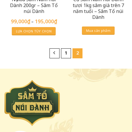
Dành 200gr – Sâm Tổ
tươi 1kg sâm già trên 7
núi Dành
năm tuổi – Sâm Tổ núi
Dành
Khoảng
99,000
₫
195,000
₫
–
giá:
từ
Mua sản phẩm
LỰA CHỌN TÙY CHỌN
99,000₫
đến
Sản
195,000₫
phẩm
này
1
2
có
nhiều
biến
thể.
Các
tùy
chọn
có
thể
được
chọn
trên
trang