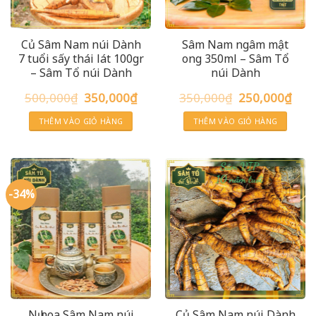
Củ Sâm Nam núi Dành
Sâm Nam ngâm mật
7 tuổi sấy thái lát 100gr
ong 350ml – Sâm Tổ
– Sâm Tổ núi Dành
núi Dành
Giá
Giá
Giá
Giá
500,000
₫
350,000
₫
350,000
₫
250,000
₫
gốc
hiện
gốc
hiện
là:
tại
là:
tại
THÊM VÀO GIỎ HÀNG
THÊM VÀO GIỎ HÀNG
500,000₫.
là:
350,000₫.
là:
350,000₫.
250,0
-34%
Nụ hoa Sâm Nam núi
Củ Sâm Nam núi Dành