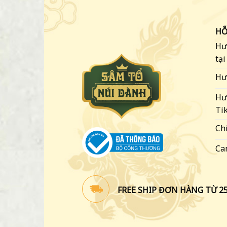
HỖ
Hư
tạ
Hư
Hư
Tik
Ch
Ca
FREE SHIP ĐƠN HÀNG TỪ 2