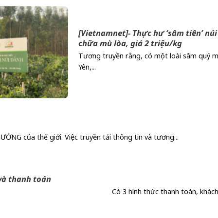
[Vietnamnet]- Thực hư ‘sâm tiên’ nú
chữa mù lòa, giá 2 triệu/kg
Tương truyền rằng, có một loài sâm quý m
Yên,...
NG của thế giới. Việc truyền tải thông tin và tương...
và thanh toán
toán Có 3 hình thức thanh toán, khách hàng c