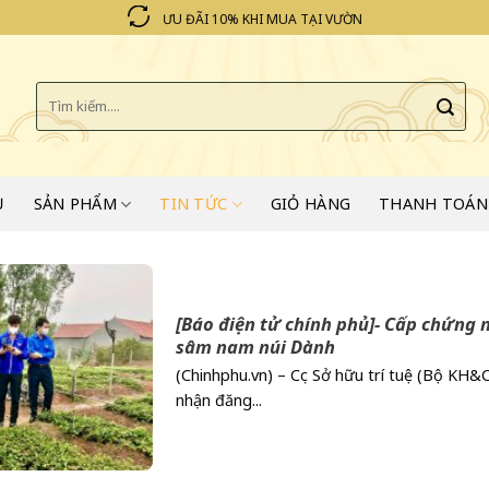
ƯU ĐÃI 10% KHI MUA TẠI VƯỜN
Tìm
kiếm:
Ủ
SẢN PHẨM
TIN TỨC
GIỎ HÀNG
THANH TOÁN
[Báo điện tử chính phủ]- Cấp chứng n
sâm nam núi Dành
(Chinhphu.vn) – Cục Sở hữu trí tuệ (Bộ KH
nhận đăng...