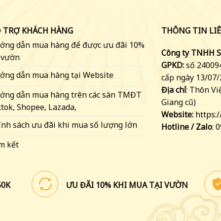
 TRỢ KHÁCH HÀNG
THÔNG TIN LI
ớng dẫn mua hàng để được ưu đãi 10%
Công ty TNHH 
i vườn
GPKD:
số 240094
ớng dẫn mua hàng tại Website
cấp ngày 13/07
Địa chỉ
: Thôn Vi
ớng dẫn mua hàng trên các sàn TMĐT
Giang cũ)
tok, Shopee, Lazada,
Website:
https:
ính sách ưu đãi khi mua số lượng lớn
Hotline /
Zalo
: 
m kết
50K
ƯU ĐÃI 10% KHI MUA TẠI VƯỜN