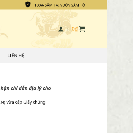
100% SÂM TẠI VƯỜN SÂM TỔ
0
₫
LIÊN HỆ
hận chỉ dẫn địa lý cho
&CN) vừa cấp Giấy chứng