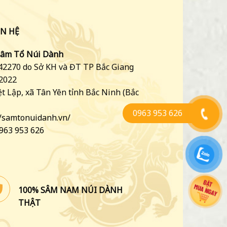
ÊN HỆ
Sâm Tổ Núi Dành
2270 do Sở KH và ĐT TP Bắc Giang
/2022
ệt Lập, xã Tân Yên tỉnh Bắc Ninh (Bắc
0963 953 626
//samtonuidanh.vn/
0963 953 626
100% SÂM NAM NÚI DÀNH
THẬT